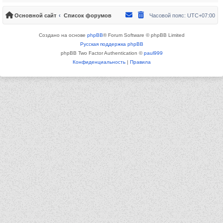
Основной сайт
Список форумов
Часовой пояс:
UTC+07:00
Создано на основе
phpBB
® Forum Software © phpBB Limited
Русская поддержка phpBB
phpBB Two Factor Authentication ©
paul999
Конфиденциальность
|
Правила