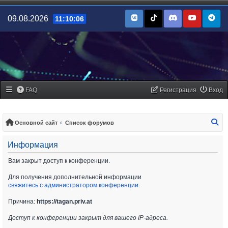
09.08.2026
11:10:06
FAQ
Регистрация
Вход
По
Основной сайт
Список форумов
Информация
Вам закрыт доступ к конференции.
Для получения дополнительной информации
свяжитесь с администратором конференции
.
Причина:
https://tagan.priv.at
Доступ к конференции закрыт для вашего IP-адреса.