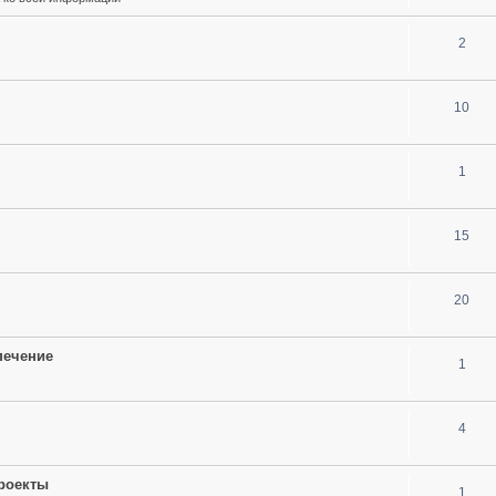
2
10
1
15
20
печение
1
4
проекты
1