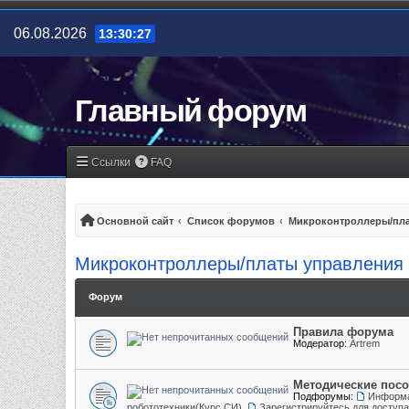
06.08.2026
13:30:27
Главный форум
Ссылки
FAQ
Основной сайт
Список форумов
Микроконтроллеры/пла
Микроконтроллеры/платы управления
Форум
Правила форума
Модератор:
Artrem
Методические пос
Подфорумы:
Информа
робототехники(Курс СИ)
,
Зарегистрируйтесь для доступ