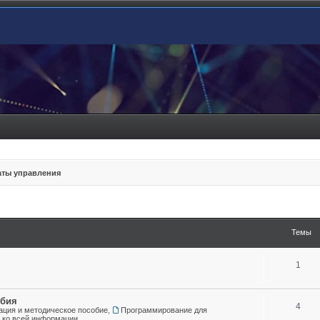
ты управления
Темы
1
обия
4
ция и методическое пособие
,
Программирование для
а ко всей информации