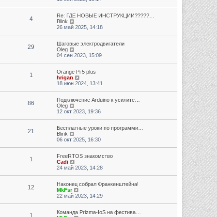
Re: ГДЕ НОВЫЕ ИНСТРУКЦИИ?????…
4
Перейти к последнему сообщению
Blink
26 май 2025, 14:18
Шаговые электродвигатели
29
Перейти к последнему сообщению
Oleg
04 сен 2023, 15:09
Orange Pi 5 plus
1
Перейти к последнему сообщению
hrigan
18 июн 2024, 13:41
Подключение Arduino к усилите…
86
Перейти к последнему сообщению
Oleg
12 окт 2023, 19:36
Бесплатные уроки по программи…
21
Перейти к последнему сообщению
Blink
06 окт 2025, 16:30
FreeRTOS знакомство
1
Перейти к последнему сообщению
Cadi
24 май 2023, 14:28
Наконец собрал Франкенштейна!
12
Перейти к последнему сообщению
MkFsr
22 май 2023, 14:29
Команда Prizma-IoS на фестива…
1