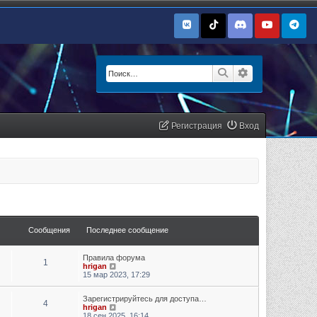
Поиск
Расширенный п
Регистрация
Вход
Сообщения
Последнее сообщение
Правила форума
1
Перейти к последнему сообщению
hrigan
15 мар 2023, 17:29
Зарегистрируйтесь для доступа…
4
Перейти к последнему сообщению
hrigan
18 сен 2025, 16:14