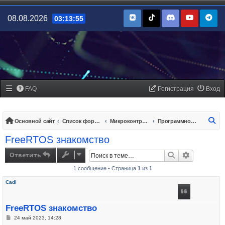
08.08.2026
03:13:55
FAQ
Регистрация
Вход
По
Основной сайт
Список форумов
Микроконтроллеры/платы управления
Программное обеспечение
FreeRTOS знакомство
Ответить
Поиск
Расширенн
1 сообщение • Страница
1
из
1
Cadi
FreeRTOS знакомство
Сообщение
24 май 2023, 14:28