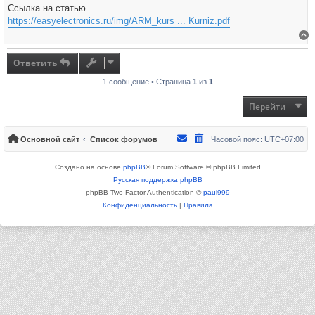
Ссылка на статью
https://easyelectronics.ru/img/ARM_kurs ... Kurniz.pdf
В
Ответить
1 сообщение • Страница
1
из
1
Перейти
Основной сайт
Список форумов
Часовой пояс:
UTC+07:00
Создано на основе
phpBB
® Forum Software © phpBB Limited
Русская поддержка phpBB
phpBB Two Factor Authentication ©
paul999
Конфиденциальность
|
Правила