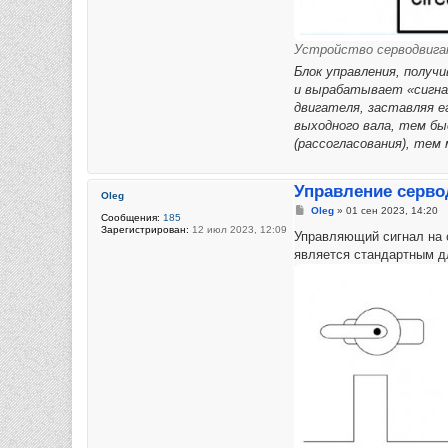
Устройство серводвиг
Блок управления, получ
и вырабатывает «сигна
двигателя, заставляя е
выходного вала, тем бы
(рассогласования), тем
Управление серво
Oleg
Сообщение
Oleg
»
01 сен 2023, 14:20
Сообщения:
185
Зарегистрирован:
12 июл 2023, 12:09
Управляющий сигнал на с
является стандартным дл