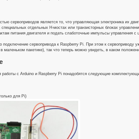
тью сервоприводов является то, что управляющая электроника их двига
 специальных отдельных Н-мостах или транзисторных блоках управления
тактам питания двигателя и подать слаботочные импульсы управления с ц
о подключение сервопривода к Raspberry Pi. При этом к сервоприводу у
в маленьком пакетике), так что теперь можно увидеть, в каком положен
е
 работы с Arduino и Raspberry Pi понадобятся следующие комплектующ
олько для Рі)