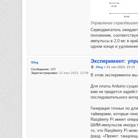
Управление серводвига
Серводвигатель ожидает
положение, соответствую
импульсы в 2,0 мс в кра
одном конце и удлинения 
Эксперимент: упр
Oleg
Сообщение
Oleg
»
01 сен 2023, 15:15
Сообщения:
185
Зарегистрирован:
12 июл 2023, 12:09
В этом эксперименте мы 
Для платы Arduino сущес
вам не придется задейс
последовательного интер
Генерация точных по дли
таймерами, которые ген
Raspberry Pi имеет опер
ШИМ-импульсов иногда п
то, что Raspberry Pi мо
(разд. «Проект: танцующа