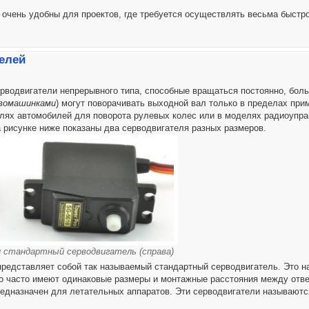
очень удобны для проектов, где требуется осуществлять весьма быстро
елей
ерводвигатели непрерывного типа, способные вращаться постоянно, бол
вомашинками
) могут поворачивать выходной вал только в пределах при
ях автомобилей для поворота рулевых колес или в моделях радиоупр
а рисунке ниже показаны два серводвигателя разных размеров.
 и стандартный серводвигатель (справа)
представляет собой так называемый стандартный серводвигатель. Это н
о часто имеют одинаковые размеры и монтажные расстояния между отве
едназначен для летательных аппаратов. Эти серводвигатели называют