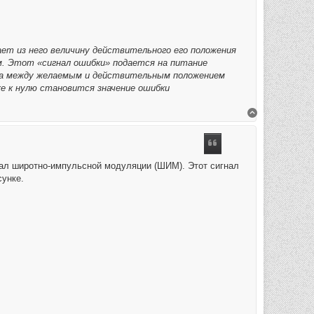
ает из него величину действительного его положения
 Этот «сигнал ошибки» подается на питание
ица между желаемым и действительным положением
е к нулю становится значение ошибки
Вернуться к 
нал широтно-импульсной модуляции (ШИМ). Этот сигнал
сунке.