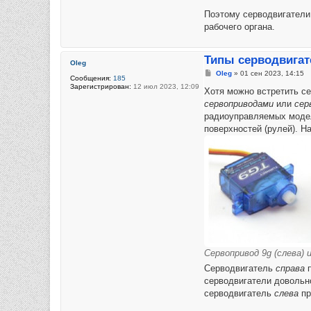
Поэтому серводвигатели 
рабочего органа.
Типы серводвигат
Oleg
Сообщение
Oleg
»
01 сен 2023, 14:15
Сообщения:
185
Зарегистрирован:
12 июл 2023, 12:09
Хотя можно встретить с
сервоприводами
или
сер
радиоуправляемых модел
поверхностей (рулей). Н
Сервопривод 9g (слева)
Серводвигатель
справа
серводвигатели довольн
серводвигатель
слева
пр