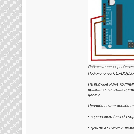
Подключение серводвига
Подключение СЕРВОДВ
На рисунке ниже крупны
практически стандартом
цвету
Провода почти всегда с
• коричневый (иногда че
• красный - положитель