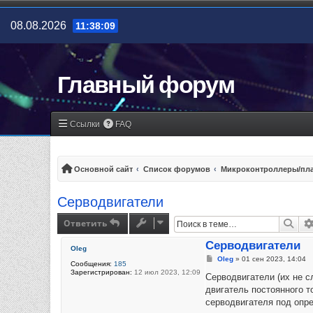
08.08.2026
11:38:10
Главный форум
Ссылки
FAQ
Основной сайт
Список форумов
Микроконтроллеры/пла
Серводвигатели
Ответить
Пои
Серводвигатели
Oleg
Сообщение
Oleg
»
01 сен 2023, 14:04
Сообщения:
185
Зарегистрирован:
12 июл 2023, 12:09
Серводвигатели (их не 
двигатель постоянного 
серводвигателя под опр