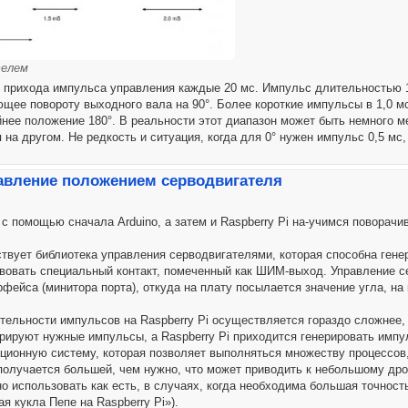
телем
 прихода импульса управления каждые 20 мс. Импульс длительностью 1
щее повороту выходного вала на 90°. Более короткие импульсы в 1,0 мс
йнее положение 180°. В реальности этот диапазон может быть немного м
на другом. Не редкость и ситуация, когда для 0° нужен импульс 0,5 мс, а
авление положением серводвигателя
с помощью сначала Arduino, а затем и Raspberry Pi на-учимся поворачи
твует библиотека управления серводвигателями, которая способна генер
твовать специальный контакт, помеченный как ШИМ-выход. Управление с
фейса (минитора порта), откуда на плату посылается значение угла, на
тельности импульсов на Raspberry Pi осуществляется гораздо сложнее,
ерируют нужные импульсы, а Raspberry Pi приходится генерировать имп
ационную систему, которая позволяет выполняться множеству процессов
олучается большей, чем нужно, что может приводить к небольшому дро
жно использовать как есть, в случаях, когда необходима большая точно
я кукла Пепе на Raspberry Pi»).