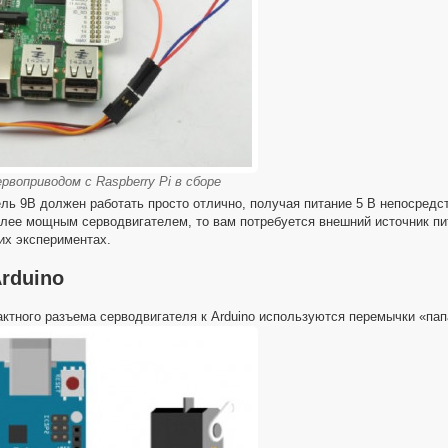
рвоприводом с Raspberry Pi в сборе
ь 9В должен работать просто отлично, получая питание 5 В непосредств
лее мощным серводвигателем, то вам потребуется внешний источник пит
х экспериментах.
rduino
ктного разъема серводвигателя к Arduino используются перемычки «пап