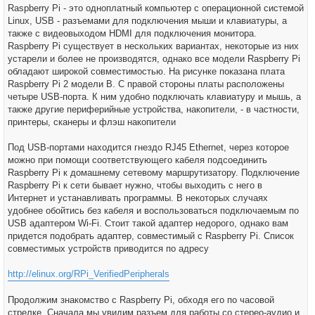
Raspberry Pi - это одноплатный компьютер с операционной системой
Linux, USB - разъемами для подключения мыши и клавиатуры, а
также с видеовыходом HDMI для подключения монитора.
Raspberry Pi существует в нескольких вариантах, некоторые из них
устарели и более не производятся, однако все модели Raspberry Pi
обладают широкой совместимостью. На рисунке показана плата
Raspberry Pi 2 модели В. С правой стороны платы расположены
четыре USB-порта. К ним удобно подключать клавиатуру и мышь, а
также другие периферийные устройства, накопители, - в частности,
принтеры, сканеры и флэш накопители
Под USB-портами находится гнездо RJ45 Ethernet, через которое
можно при помощи соответствующего кабеля подсоединить
Raspberry Pi к домашнему сетевому маршрутизатору. Подключение
Raspberry Pi к сети бывает нужно, чтобы выходить с него в
Интернет и устанавливать программы. В некоторых случаях
удобнее обойтись без кабеля и воспользоваться подключаемым по
USB адаптером Wi-Fi. Стоит такой адаптер недорого, однако вам
придется подобрать адаптер, совместимый c Raspberry Рі. Список
совместимых устройств приводится по адресу
http://elinux.org/RPi_VerifiedPeripherals
Продолжим знакомство с Raspberry Pi, обходя его по часовой
стрелке. Сначала мы увидим разъем для работы со стерео-аудио и