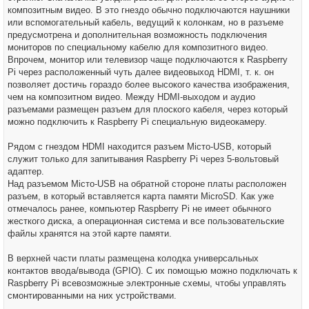
композитным видео. В это гнездо обычно подключаются наушники
или вспомогательный кабель, ведущий к колонкам, но в разъеме
предусмотрена и дополнительная возможность подключения
мониторов по специальному кабелю для композитного видео.
Впрочем, монитор или телевизор чаще подключаются к Raspberry
Pi через расположенный чуть далее видеовыход HDMI, т. к. он
позволяет достичь гораздо более высокого качества изображения,
чем на композитном видео. Между HDMI-выходом и аудио
разъемами размещен разъем для плоского кабеля, через который
можно подключить к Raspberry Pi специальную видеокамеру.
Рядом с гнездом HDMI находится разъем Місто-USB, который
служит только для запитывания Raspberry Pi через 5-вольтовый
адаптер.
Над разъемом Місто-USB на обратной стороне платы расположен
разъем, в который вставляется карта памяти MicroSD. Как уже
отмечалось ранее, компьютер Raspberry Pi не имеет обычного
жесткого диска, а операционная система и все пользовательские
файлы хранятся на этой карте памяти.
В верхней части платы размещена колодка универсальных
контактов ввода/вывода (GPIO). С их помощью можно подключать к
Raspberry Pi всевозможные электронные схемы, чтобы управлять
смонтированными на них устройствами.