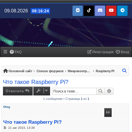
09.08.2026
08:16:24
FAQ
Регистрация
Вход
По
Основной сайт
Список форумов
Микроконтроллеры/платы управления
Raspberry PI
Что такое Raspberry Pi?
Ответить
Поиск
Расширенн
1 сообщение • Страница
1
из
1
Oleg
Что такое Raspberry Pi?
Сообщение
21 авг 2023, 13:39