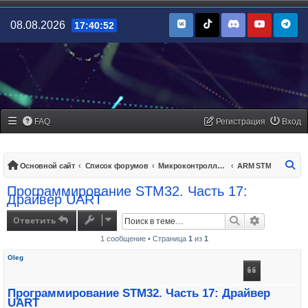
08.08.2026
17:40:52
FAQ
Регистрация
Вход
По
Основной сайт
Список форумов
Микроконтроллеры/платы управления
ARM STM
Программирование STM32. Часть 17:
Драйвер UART
Ответить
Поиск
Расширенн
1 сообщение • Страница
1
из
1
Oleg
Программирование STM32. Часть 17: Драйвер
UART