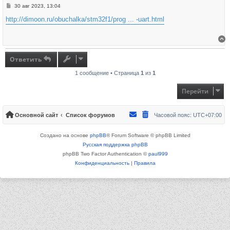
Сообщение
30 авг 2023, 13:04
http://dimoon.ru/obuchalka/stm32f1/prog ... -uart.html
В
Ответить
1 сообщение • Страница
1
из
1
Перейти
Основной сайт
Список форумов
Часовой пояс:
UTC+07:00
Создано на основе
phpBB
® Forum Software © phpBB Limited
Русская поддержка phpBB
phpBB Two Factor Authentication ©
paul999
Конфиденциальность
|
Правила