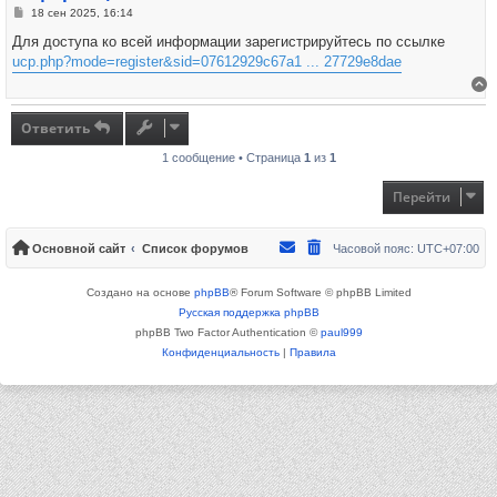
Сообщение
18 сен 2025, 16:14
Для доступа ко всей информации зарегистрируйтесь по ссылке
ucp.php?mode=register&sid=07612929c67a1 ... 27729e8dae
В
Ответить
1 сообщение • Страница
1
из
1
Перейти
Основной сайт
Список форумов
Часовой пояс:
UTC+07:00
Создано на основе
phpBB
® Forum Software © phpBB Limited
Русская поддержка phpBB
phpBB Two Factor Authentication ©
paul999
Конфиденциальность
|
Правила