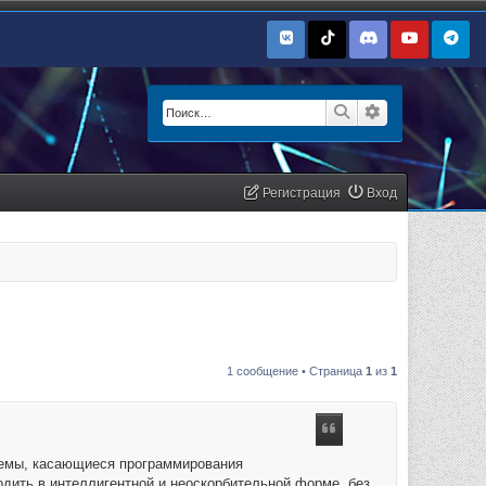
Поиск
Расширенный п
Регистрация
Вход
1 сообщение • Страница
1
из
1
 темы, касающиеся программирования
дить в интеллигентной и неоскорбительной форме, без