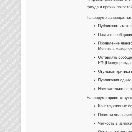
флуда и прочих пакосте
На форуме запрещается
Публиковать матер
Постинг сообщений
Проявление явного
Менять в матерном
Оставлять сообще
РФ (Предупреждаем
Огульная критика 
Публикация одних
Настоятельно не р
На форуме приветствуют
Конструктивные бе
Простая человечес
Четкость в изложе