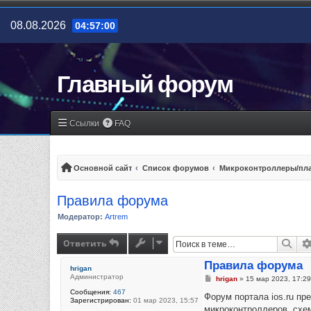
08.08.2026
04:57:01
Главный форум
Ссылки
FAQ
Основной сайт
Список форумов
Микроконтроллеры/пла
Правила форума
Модератор:
Artrem
Ответить
Пои
Правила форума
hrigan
Администратор
Сообщение
hrigan
»
15 мар 2023, 17:29
Сообщения:
467
Форум портала ios.ru пр
Зарегистрирован:
01 мар 2023, 15:57
микроконтроллеров, схем