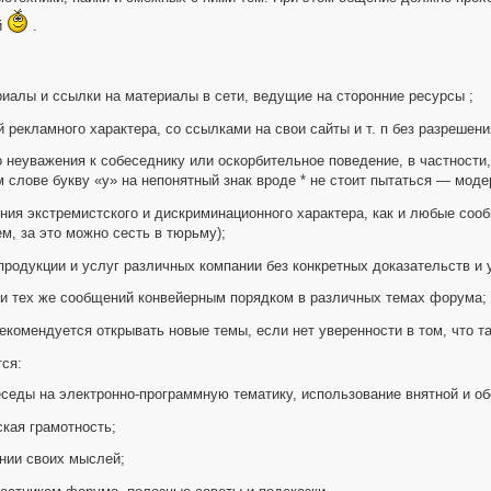
й
.
:
иалы и ссылки на материалы в сети, ведущие на сторонние ресурсы ;
 рекламного характера, со ссылками на свои сайты и т. п без разрешени
 неуважения к собеседнику или оскорбительное поведение, в частности,
 слове букву «у» на непонятный знак вроде * не стоит пытаться — моде
ния экстремистского и дискриминационного характера, как и любые со
, за это можно сесть в тюрьму);
продукции и услуг различных компании без конкретных доказательств и 
 и тех же сообщений конвейерным порядком в различных темах форума;
екомендуется открывать новые темы, если нет уверенности в том, что т
ся:
седы на электронно-программную тематику, использование внятной и об
кая грамотность;
нии своих мыслей;