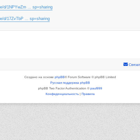
file/d/1NPYwZm ... sp=sharing
ile/d/17ZvTbP ... sp=sharing
Связат
Создано на основе
phpBB
® Forum Software © phpBB Limited
Русская поддержка phpBB
phpBB Two Factor Authentication ©
paul999
Конфиденциальность
|
Правила