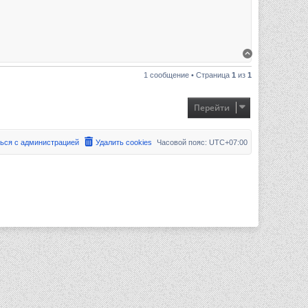
Вернуться к 
1 сообщение • Страница
1
из
1
Перейти
ься с администрацией
Удалить cookies
Часовой пояс:
UTC+07:00