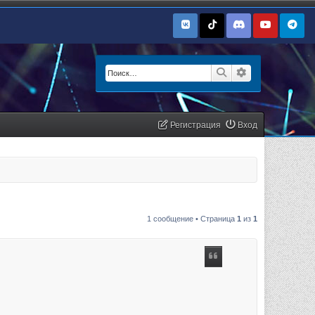
Поиск
Расширенный п
Регистрация
Вход
1 сообщение • Страница
1
из
1