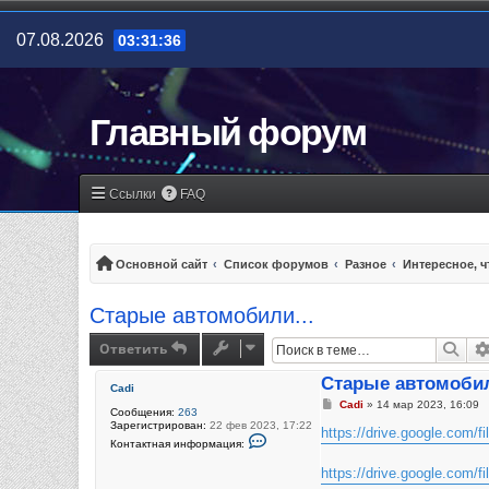
07.08.2026
03:31:36
Главный форум
Ссылки
FAQ
Основной сайт
Список форумов
Разное
Интересное, ч
Старые автомобили...
Ответить
Пои
Старые автомобил
Cadi
Сообщение
Cadi
»
14 мар 2023, 16:09
Сообщения:
263
Зарегистрирован:
22 фев 2023, 17:22
https://drive.google.com/fi
Контактная информация пользователя 
Контактная информация:
https://drive.google.com/fi