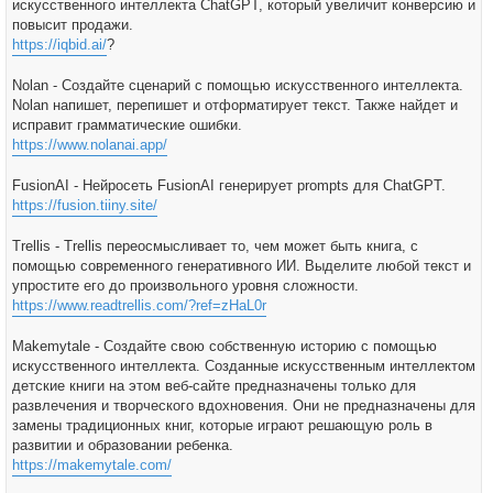
искусственного интеллекта ChatGPT, который увеличит конверсию и
повысит продажи.
https://iqbid.ai/
?
Nolan - Создайте сценарий с помощью искусственного интеллекта.
Nolan напишет, перепишет и отформатирует текст. Также найдет и
исправит грамматические ошибки.
https://www.nolanai.app/
FusionAI - Нейросеть FusionAI генерирует prompts для ChatGPT.
https://fusion.tiiny.site/
Trellis - Trellis переосмысливает то, чем может быть книга, с
помощью современного генеративного ИИ. Выделите любой текст и
упростите его до произвольного уровня сложности.
https://www.readtrellis.com/?ref=zHaL0r
Makemytale - Создайте свою собственную историю с помощью
искусственного интеллекта. Созданные искусственным интеллектом
детские книги на этом веб-сайте предназначены только для
развлечения и творческого вдохновения. Они не предназначены для
замены традиционных книг, которые играют решающую роль в
развитии и образовании ребенка.
https://makemytale.com/