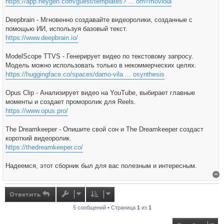
https://app.heygen.com/guest/templates? ... om=moviola
Deepbrain - Мгновенно создавайте видеоролики, созданные с
помощью ИИ, используя базовый текст.
https://www.deepbrain.io/
ModelScope TTVS - Генерирует видео по текстовому запросу.
Модель можно использовать только в некоммерческих целях.
https://huggingface.co/spaces/damo-vila ... osynthesis
Opus Clip - Анализирует видео на YouTube, выбирает главные
моменты и создает проморолик для Reels.
https://www.opus.pro/
The Dreamkeeper - Опишите свой сон и The Dreamkeeper создаст
короткий видеоролик.
https://thedreamkeeper.co/
Надеемся, этот сборник был для вас полезным и интересным.
В
Ответить
5 сообщений • Страница
1
из
1