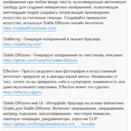
изображения при любом вводе текста, культивирующая автономную
свободу для создания невероятных изображений, позволяющая
миллиардам людей создавать потрясающие произведения
искусства за считанные секунды. Создавайте прекрасное
искусство, используя Stable Diffusion онлайн бесплатно.
https://stablediffusionweb.com/
Stablecog - Генерация изображений в окошке браузера.
https://stablecog.com/
Stable Diffusion - Генерирует изображения по текстовому описанию.
https://github.com/CompVis/stable-diffusion
Effective - Просто загрузите свои фотографии и искусственный
интеллект превратит их в аватары вашей мечты. Независимо от
того, хотите ли вы превратить себя в супергероя, знаменитость или
даже мультяшного персонажа, Effective может это сделать.
https://effectica.app/ru
Stable Diffusion web UI - Интерфейс браузера на основе библиотеки
Gradio для Stable Diffusion. Включает закрашивание, закрашивание,
матрицу подсказок, масштабирование, текстовую инверсию,
пакетную генерацию, рандомизаторы, опросчик CLIP.
https://github.com/EmpireMediaScience/A ... -Installer