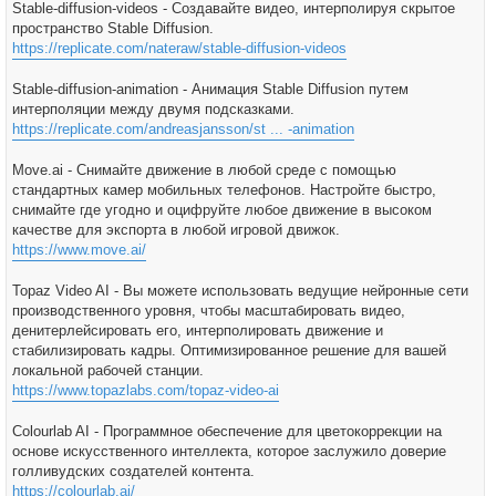
Stable-diffusion-videos - Создавайте видео, интерполируя скрытое
пространство Stable Diffusion.
https://replicate.com/nateraw/stable-diffusion-videos
Stable-diffusion-animation - Анимация Stable Diffusion путем
интерполяции между двумя подсказками.
https://replicate.com/andreasjansson/st ... -animation
Move.ai - Снимайте движение в любой среде с помощью
стандартных камер мобильных телефонов. Настройте быстро,
снимайте где угодно и оцифруйте любое движение в высоком
качестве для экспорта в любой игровой движок.
https://www.move.ai/
Topaz Video AI - Вы можете использовать ведущие нейронные сети
производственного уровня, чтобы масштабировать видео,
денитерлейсировать его, интерполировать движение и
стабилизировать кадры. Оптимизированное решение для вашей
локальной рабочей станции.
https://www.topazlabs.com/topaz-video-ai
Colourlab AI - Программное обеспечение для цветокоррекции на
основе искусственного интеллекта, которое заслужило доверие
голливудских создателей контента.
https://colourlab.ai/