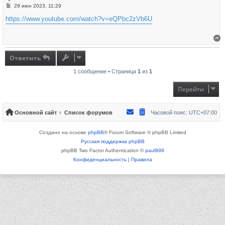
Сообщение
29 июн 2023, 11:29
https://www.youtube.com/watch?v=eQPbc2zVb6U
В
Ответить
1 сообщение • Страница
1
из
1
Перейти
Основной сайт
Список форумов
Часовой пояс:
UTC+07:00
Создано на основе
phpBB
® Forum Software © phpBB Limited
Русская поддержка phpBB
phpBB Two Factor Authentication ©
paul999
Конфиденциальность
|
Правила