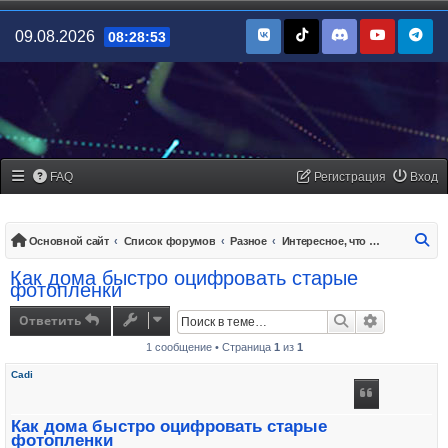
09.08.2026
08:28:53
FAQ
Регистрация
Вход
По
Основной сайт
Список форумов
Разное
Интересное, что не вошло в другие топики
Как дома быстро оцифровать старые
фотопленки
Ответить
Поиск
Расширенн
1 сообщение • Страница
1
из
1
Cadi
Как дома быстро оцифровать старые
фотопленки