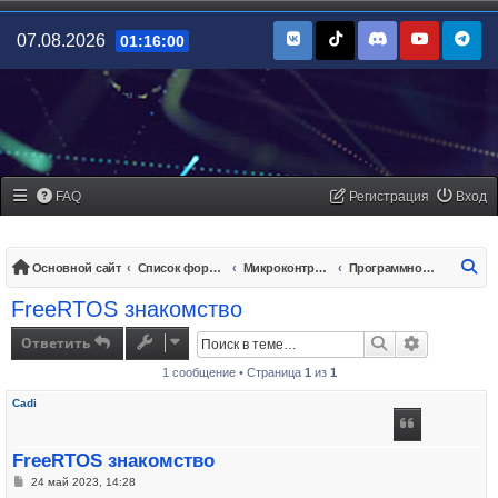
07.08.2026
01:16:00
FAQ
Регистрация
Вход
По
Основной сайт
Список форумов
Микроконтроллеры/платы управления
Программное обеспечение
FreeRTOS знакомство
Ответить
Поиск
Расширенн
1 сообщение • Страница
1
из
1
Cadi
FreeRTOS знакомство
Сообщение
24 май 2023, 14:28