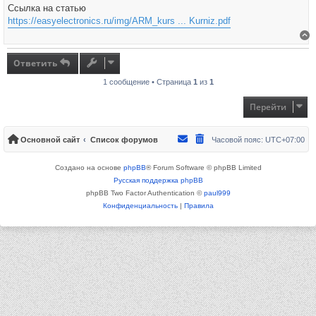
Ссылка на статью
https://easyelectronics.ru/img/ARM_kurs ... Kurniz.pdf
В
Ответить
1 сообщение • Страница
1
из
1
Перейти
Основной сайт
Список форумов
Часовой пояс:
UTC+07:00
Создано на основе
phpBB
® Forum Software © phpBB Limited
Русская поддержка phpBB
phpBB Two Factor Authentication ©
paul999
Конфиденциальность
|
Правила