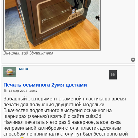
Внешний вид 3д-принтера
В
MkFsr
Печать осьминога 2умя цветами
Сообщение
13 мар 2023, 14:47
Забавный эксперимент с заменой пластика во время
печати для получения двуцветной модельки.
В качестве подопытного выступил осьминог на
шарнирах (звеньях) взятый с сайта cults3d
Начинал печатать я его раз 5 наверное, а все из-за
неправильной калибровки стола, пластик должным
способам не прилипал к столу, тут был бесспорно мой