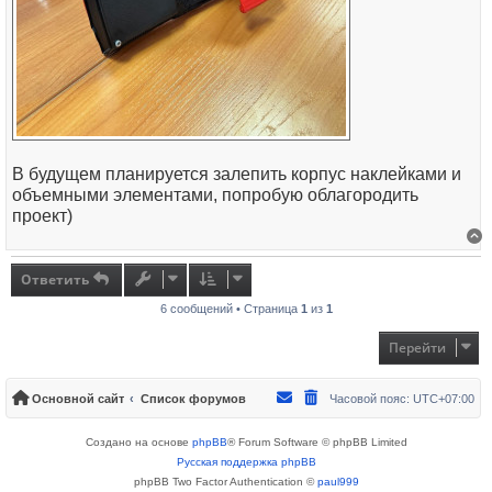
В будущем планируется залепить корпус наклейками и
объемными элементами, попробую облагородить
проект)
В
Ответить
6 сообщений • Страница
1
из
1
Перейти
Основной сайт
Список форумов
Часовой пояс:
UTC+07:00
Создано на основе
phpBB
® Forum Software © phpBB Limited
Русская поддержка phpBB
phpBB Two Factor Authentication ©
paul999