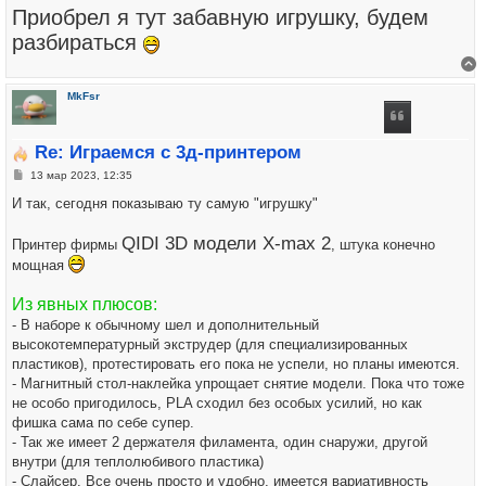
Приобрел я тут забавную игрушку, будем
разбираться
В
MkFsr
Re: Играемся с 3д-принтером
Сообщение
13 мар 2023, 12:35
И так, сегодня показываю ту самую "игрушку"
QIDI 3D модели X-max 2
Принтер фирмы
, штука конечно
мощная
Из явных плюсов:
- В наборе к обычному шел и дополнительный
высокотемпературный экструдер (для специализированных
пластиков), протестировать его пока не успели, но планы имеются.
- Магнитный стол-наклейка упрощает снятие модели. Пока что тоже
не особо пригодилось, PLA сходил без особых усилий, но как
фишка сама по себе супер.
- Так же имеет 2 держателя филамента, один снаружи, другой
внутри (для теплолюбивого пластика)
- Слайсер. Все очень просто и удобно, имеется вариативность