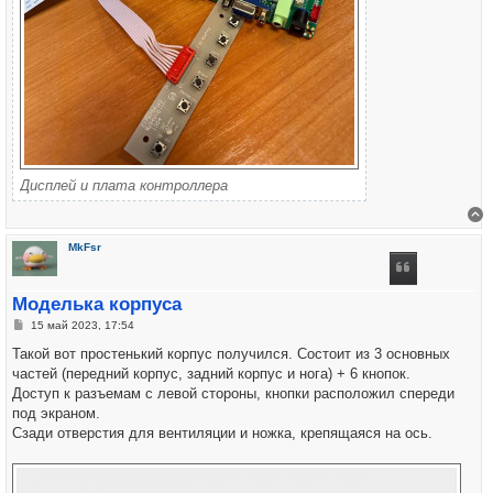
Дисплей и плата контроллера
В
MkFsr
Моделька корпуса
Сообщение
15 май 2023, 17:54
Такой вот простенький корпус получился. Состоит из 3 основных
частей (передний корпус, задний корпус и нога) + 6 кнопок.
Доступ к разъемам с левой стороны, кнопки расположил спереди
под экраном.
Сзади отверстия для вентиляции и ножка, крепящаяся на ось.