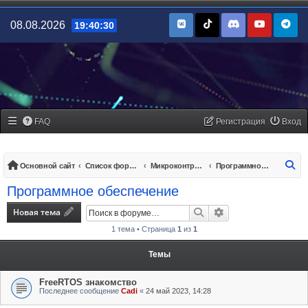
08.08.2026
19:40:30
FAQ
Регистрация
Вход
По
Основной сайт
Список форумов
Микроконтроллеры/платы управления
Программное обеспечение
Программное обеспечение
Новая тема
Поиск
Расширенный поис
1 тема • Страница
1
из
1
Темы
FreeRTOS знакомство
Последнее сообщение
Cadi
«
24 май 2023, 14:28