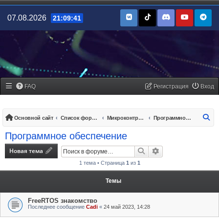
07.08.2026
21:09:41
FAQ
Регистрация
Вход
По
Основной сайт
Список форумов
Микроконтроллеры/платы управления
Программное обеспечение
Программное обеспечение
Новая тема
Поиск
Расширенный поис
1 тема • Страница
1
из
1
Темы
FreeRTOS знакомство
Последнее сообщение
Cadi
«
24 май 2023, 14:28