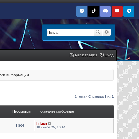
Поиск
Расширенный п
Регистрация
Вход
всей информации
1 тема • Страница
1
из
1
Просмотры
Последнее сообщение
hrigan
1684
18 сен 2025, 16:14