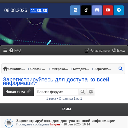
08.08.2026
11:38:38
FAQ
Регистрация
Вход
По
Основной сайт
Список форумов
Микроконтроллеры/платы управления
Методические пособия
Зарегистрируйтесь для доступа ко всей информации
Зарегистрируйтесь для доступа ко всей
информации
Новая тема
Поиск
Расширенный поис
1 тема • Страница
1
из
1
Темы
Зарегистрируйтесь для доступа ко всей информации
Последнее сообщение
hrigan
«
18 сен 2025, 16:14