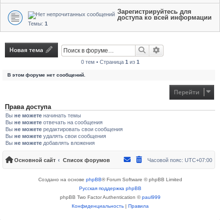
Зарегистрируйтесь для
доступа ко всей информации
Темы:
1
Новая тема
Поиск
Расширенный поис
0 тем • Страница
1
из
1
В этом форуме нет сообщений.
Перейти
Права доступа
Вы
не можете
начинать темы
Вы
не можете
отвечать на сообщения
Вы
не можете
редактировать свои сообщения
Вы
не можете
удалять свои сообщения
Вы
не можете
добавлять вложения
Основной сайт
Список форумов
Часовой пояс:
UTC+07:00
Создано на основе
phpBB
® Forum Software © phpBB Limited
Русская поддержка phpBB
phpBB Two Factor Authentication ©
paul999
Конфиденциальность
|
Правила