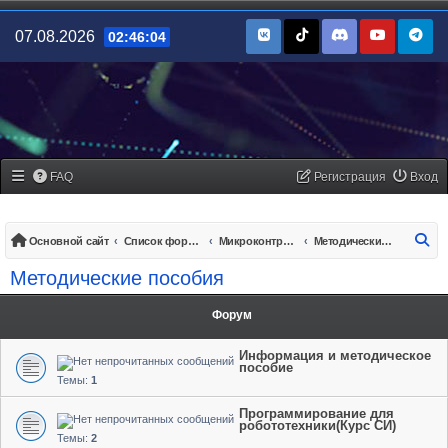
07.08.2026
02:46:04
FAQ
Регистрация
Вход
По
Основной сайт
Список форумов
Микроконтроллеры/платы управления
Методические пособия
Методические пособия
Форум
Информация и методическое
пособие
Темы:
1
Программирование для
робототехники(Курс СИ)
Темы:
2