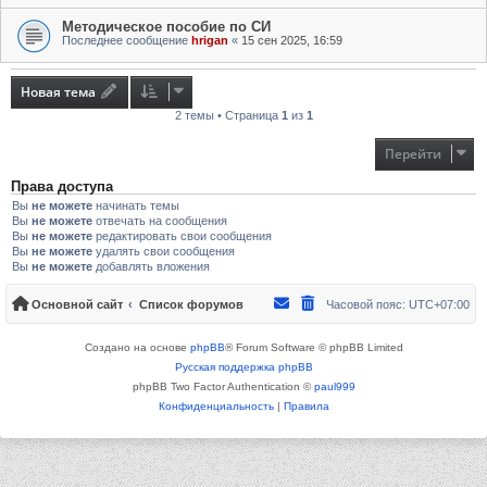
Методическое пособие по СИ
Последнее сообщение
hrigan
«
15 сен 2025, 16:59
Новая тема
2 темы • Страница
1
из
1
Перейти
Права доступа
Вы
не можете
начинать темы
Вы
не можете
отвечать на сообщения
Вы
не можете
редактировать свои сообщения
Вы
не можете
удалять свои сообщения
Вы
не можете
добавлять вложения
Основной сайт
Список форумов
Часовой пояс:
UTC+07:00
Создано на основе
phpBB
® Forum Software © phpBB Limited
Русская поддержка phpBB
phpBB Two Factor Authentication ©
paul999
Конфиденциальность
|
Правила