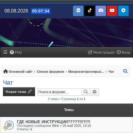
08.08.2026
05:07:34
FAQ
Регистрация
Вход
По
Основной сайт
Список форумов
Микроконтроллеры/платы управления
Чат
Чат
Новая тема
Поиск
Расширенный поис
2 темы • Страница
1
из
1
Темы
ГДЕ НОВЫЕ ИНСТРУКЦИИ?????!!!?!?!
Последнее сообщение
Blink
«
26 май 2025, 14:18
Ответы:
1