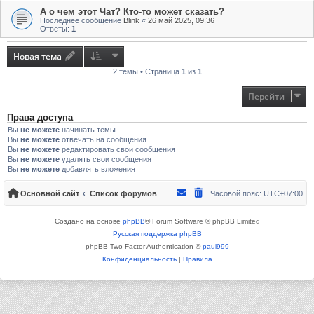
А о чем этот Чат? Кто-то может сказать?
Последнее сообщение
Blink
«
26 май 2025, 09:36
Ответы:
1
Новая тема
2 темы • Страница
1
из
1
Перейти
Права доступа
Вы
не можете
начинать темы
Вы
не можете
отвечать на сообщения
Вы
не можете
редактировать свои сообщения
Вы
не можете
удалять свои сообщения
Вы
не можете
добавлять вложения
Основной сайт
Список форумов
Часовой пояс:
UTC+07:00
Создано на основе
phpBB
® Forum Software © phpBB Limited
Русская поддержка phpBB
phpBB Two Factor Authentication ©
paul999
Конфиденциальность
|
Правила