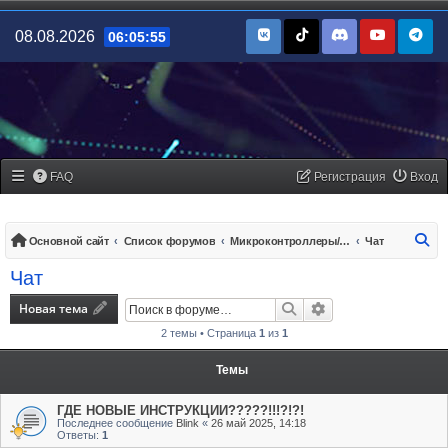
08.08.2026
06:05:55
FAQ
Регистрация
Вход
По
Основной сайт
Список форумов
Микроконтроллеры/платы управления
Чат
Чат
Новая тема
Поиск
Расширенный поис
2 темы • Страница
1
из
1
Темы
ГДЕ НОВЫЕ ИНСТРУКЦИИ?????!!!?!?!
Последнее сообщение
Blink
«
26 май 2025, 14:18
Ответы:
1