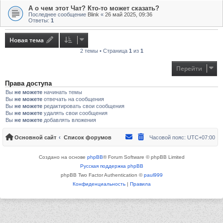
А о чем этот Чат? Кто-то может сказать?
Последнее сообщение
Blink
«
26 май 2025, 09:36
Ответы:
1
Новая тема
2 темы • Страница
1
из
1
Перейти
Права доступа
Вы
не можете
начинать темы
Вы
не можете
отвечать на сообщения
Вы
не можете
редактировать свои сообщения
Вы
не можете
удалять свои сообщения
Вы
не можете
добавлять вложения
Основной сайт
Список форумов
Часовой пояс:
UTC+07:00
Создано на основе
phpBB
® Forum Software © phpBB Limited
Русская поддержка phpBB
phpBB Two Factor Authentication ©
paul999
Конфиденциальность
|
Правила