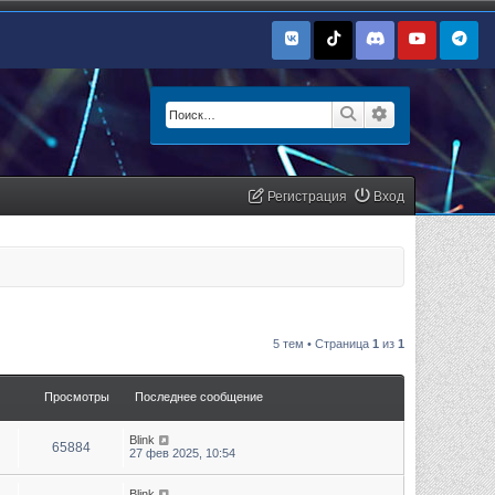
Поиск
Расширенный п
Регистрация
Вход
5 тем • Страница
1
из
1
Просмотры
Последнее сообщение
Blink
65884
27 фев 2025, 10:54
Blink