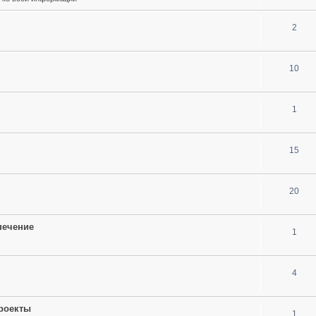
2
10
1
15
20
печение
1
4
проекты
1