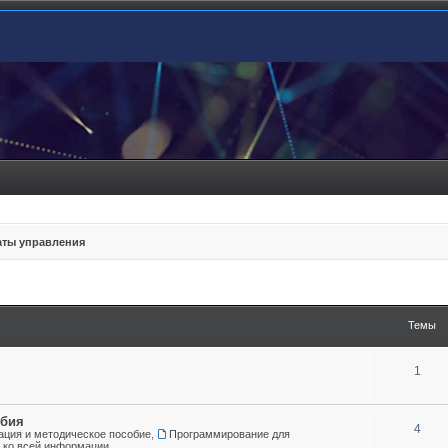
ты управления
Темы
1
обия
4
ция и методическое пособие
,
Программирование для
а ко всей информации