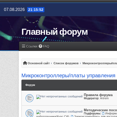
07.08.2026
21:15:53
Главный форум
Ссылки
FAQ
Основной сайт
Список форумов
Микроконтроллеры/пла
Микроконтроллеры/платы управления
Форум
Правила форума
Модератор:
Artrem
Методические пос
Подфорумы:
Информа
робототехники(Курс СИ)
,
Зарегистрируйтесь для доступ