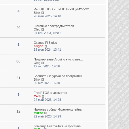
Re: ГДЕ НОВЫЕ ИНСТРУКЦИИ?????…
4
Перейти к последнему сообщению
Blink
26 май 2025, 14:18
Шаговые электродвигатели
29
Перейти к последнему сообщению
Oleg
04 сен 2023, 15:09
Orange Pi 5 plus
1
Перейти к последнему сообщению
hrigan
18 июн 2024, 13:41
Подключение Arduino к усилите…
86
Перейти к последнему сообщению
Oleg
12 окт 2023, 19:36
Бесплатные уроки по программи…
21
Перейти к последнему сообщению
Blink
06 окт 2025, 16:30
FreeRTOS знакомство
1
Перейти к последнему сообщению
Cadi
24 май 2023, 14:28
Наконец собрал Франкенштейна!
12
Перейти к последнему сообщению
MkFsr
22 май 2023, 14:29
Команда Prizma-IoS на фестива…
1