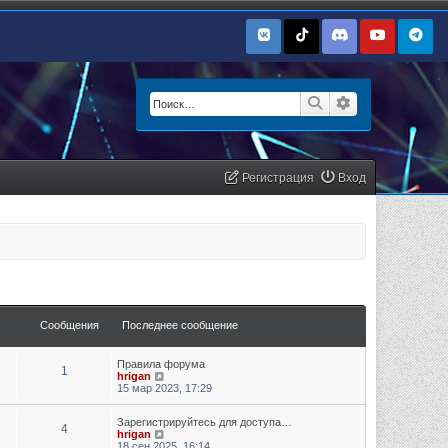
Поиск
Расширенный п
Регистрация
Вход
Сообщения
Последнее сообщение
Правила форума
1
Перейти к последнему сообщению
hrigan
15 мар 2023, 17:29
Зарегистрируйтесь для доступа…
4
Перейти к последнему сообщению
hrigan
18 сен 2025, 16:14