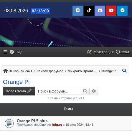
08.08.2026
03:13:00
FAQ
Регистрация
Вход
По
Основной сайт
Список форумов
Микроконтроллеры/платы управления
Orange Pi
Orange Pi
Новая тема
Поиск
Расширенный поис
1 тема • Страница
1
из
1
Темы
Orange Pi 5 plus
Последнее сообщение
hrigan
«
18 июн 2024, 13:41