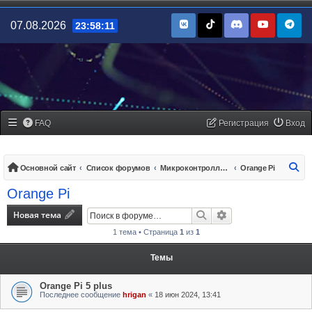
07.08.2026
23:58:11
FAQ
Регистрация
Вход
По
Основной сайт
Список форумов
Микроконтроллеры/платы управления
Orange Pi
Orange Pi
Новая тема
Поиск
Расширенный поис
1 тема • Страница
1
из
1
Темы
Orange Pi 5 plus
Последнее сообщение
hrigan
«
18 июн 2024, 13:41