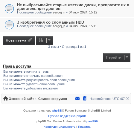
Не выбрасывайте старые жесткие диски, превратите их в
двигатель для дронов
Последнее сообщение
sergej_n
«
04 июн 2024, 15:12
3 изобретения со сломанным HDD
Последнее сообщение
sergej_n
«
04 июн 2024, 15:11
Новая тема
3 темы • Страница
1
из
1
Перейти
Права доступа
Вы
не можете
начинать темы
Вы
не можете
отвечать на сообщения
Вы
не можете
редактировать свои сообщения
Вы
не можете
удалять свои сообщения
Вы
не можете
добавлять вложения
Основной сайт
Список форумов
Часовой пояс:
UTC+07:00
Создано на основе
phpBB
® Forum Software © phpBB Limited
Русская поддержка phpBB
phpBB Two Factor Authentication ©
paul999
Конфиденциальность
|
Правила