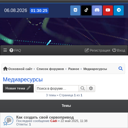
06.08.2026
01:30:25
FAQ
Регистрация
Вход
По
Основной сайт
Список форумов
Разное
Медиаресурсы
Медиаресурсы
Новая тема
Поиск
Расширенный поис
3 темы • Страница
1
из
1
Темы
Как создать свой сервопривод
Последнее сообщение
Cadi
«
22 май 2025, 11:38
Ответы:
1