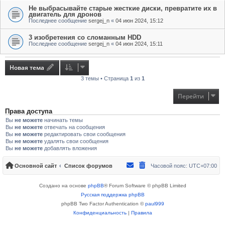
Не выбрасывайте старые жесткие диски, превратите их в
двигатель для дронов
Последнее сообщение
sergej_n
«
04 июн 2024, 15:12
3 изобретения со сломанным HDD
Последнее сообщение
sergej_n
«
04 июн 2024, 15:11
Новая тема
3 темы • Страница
1
из
1
Перейти
Права доступа
Вы
не можете
начинать темы
Вы
не можете
отвечать на сообщения
Вы
не можете
редактировать свои сообщения
Вы
не можете
удалять свои сообщения
Вы
не можете
добавлять вложения
Основной сайт
Список форумов
Часовой пояс:
UTC+07:00
Создано на основе
phpBB
® Forum Software © phpBB Limited
Русская поддержка phpBB
phpBB Two Factor Authentication ©
paul999
Конфиденциальность
|
Правила