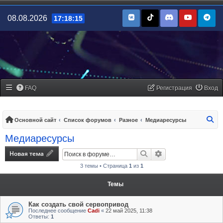
08.08.2026
17:18:15
FAQ
Регистрация
Вход
По
Основной сайт
Список форумов
Разное
Медиаресурсы
Медиаресурсы
Новая тема
Поиск
Расширенный поис
3 темы • Страница
1
из
1
Темы
Как создать свой сервопривод
Последнее сообщение
Cadi
«
22 май 2025, 11:38
Ответы:
1