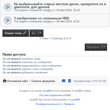
Не выбрасывайте старые жесткие диски, превратите их в
двигатель для дронов
Последнее сообщение
sergej_n
«
04 июн 2024, 15:12
3 изобретения со сломанным HDD
Последнее сообщение
sergej_n
«
04 июн 2024, 15:11
Новая тема
3 темы • Страница
1
из
1
Перейти
Права доступа
Вы
не можете
начинать темы
Вы
не можете
отвечать на сообщения
Вы
не можете
редактировать свои сообщения
Вы
не можете
удалять свои сообщения
Вы
не можете
добавлять вложения
Основной сайт
Список форумов
Часовой пояс:
UTC+07:00
Создано на основе
phpBB
® Forum Software © phpBB Limited
Русская поддержка phpBB
phpBB Two Factor Authentication ©
paul999
Конфиденциальность
|
Правила