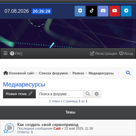
07.08.2026
20:26:28
FAQ
Регистрация
Вход
По
Основной сайт
Список форумов
Разное
Медиаресурсы
Медиаресурсы
Новая тема
Поиск
Расширенный поис
3 темы • Страница
1
из
1
Темы
Как создать свой сервопривод
Последнее сообщение
Cadi
«
22 май 2025, 11:38
Ответы:
1