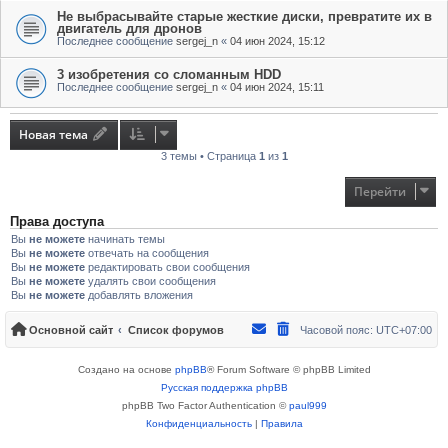
Не выбрасывайте старые жесткие диски, превратите их в
двигатель для дронов
Последнее сообщение
sergej_n
«
04 июн 2024, 15:12
3 изобретения со сломанным HDD
Последнее сообщение
sergej_n
«
04 июн 2024, 15:11
Новая тема
3 темы • Страница
1
из
1
Перейти
Права доступа
Вы
не можете
начинать темы
Вы
не можете
отвечать на сообщения
Вы
не можете
редактировать свои сообщения
Вы
не можете
удалять свои сообщения
Вы
не можете
добавлять вложения
Основной сайт
Список форумов
Часовой пояс:
UTC+07:00
Создано на основе
phpBB
® Forum Software © phpBB Limited
Русская поддержка phpBB
phpBB Two Factor Authentication ©
paul999
Конфиденциальность
|
Правила