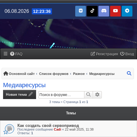
06.08.2026
12:23:36
FAQ
Регистрация
Вход
По
Основной сайт
Список форумов
Разное
Медиаресурсы
Медиаресурсы
Новая тема
Поиск
Расширенный поис
3 темы • Страница
1
из
1
Темы
Как создать свой сервопривод
Последнее сообщение
Cadi
«
22 май 2025, 11:38
Ответы:
1