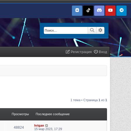
Поиск
Расширенный п
Регистрация
Вход
1 тема • Страница
1
из
1
Просмотры
Последнее сообщение
hrigan
48824
15 мар 2023, 17:29