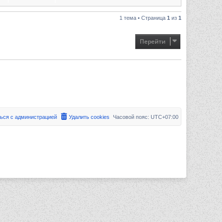
1 тема • Страница
1
из
1
Перейти
ься с администрацией
Удалить cookies
Часовой пояс:
UTC+07:00