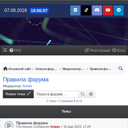
07.08.2026
19:56:57
FAQ
Регистрация
Вход
По
Основной сайт
Список форумов
Микроконтроллеры/платы управления
Правила форума
Правила форума
Модератор:
Artrem
Новая тема
Поиск
Расширенный поис
1 тема • Страница
1
из
1
Темы
Правила форума
Последнее сообщение
hrigan
«
15 мар 2023, 17:29