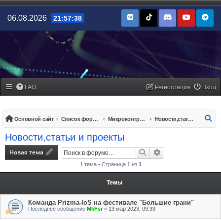
06.08.2026
21:57:38
FAQ
Регистрация
Вход
По
Основной сайт
Список форумов
Микроконтроллеры/платы управления
Новости,статьи и проекты
Новости,статьи и проекты
Новая тема
Поиск
Расширенный поис
1 тема • Страница
1
из
1
Темы
Команда Prizma-IoS на фестивале "Большие грани"
Последнее сообщение
MkFsr
«
13 мар 2023, 09:33