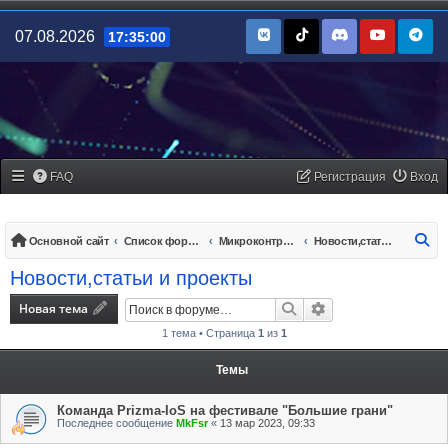
07.08.2026
17:35:00
FAQ
Регистрация
Вход
По
Основной сайт
Список форумов
Микроконтроллеры/платы управления
Новости,статьи и проекты
Новости,статьи и проекты
Новая тема
Поиск
Расширенный поис
1 тема • Страница
1
из
1
Темы
Команда Prizma-IoS на фестивале "Большие грани"
Последнее сообщение
MkFsr
«
13 мар 2023, 09:33