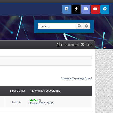
Поиск
Расширенный п
Регистрация
Вход
1 тема • Страница
1
из
1
Просмотры
Последнее сообщение
MkFsr
47114
13 мар 2023, 09:33