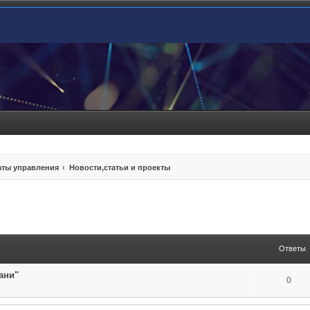
ты управления
Новости,статьи и проекты
енный поиск
Ответы
ани"
0