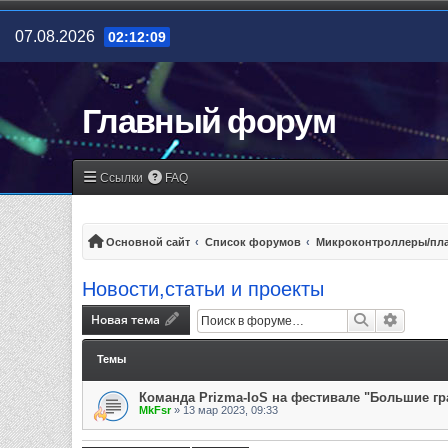
07.08.2026
02:12:09
Главный форум
Ссылки
FAQ
Основной сайт
Список форумов
Микроконтроллеры/пла
Новости,статьи и проекты
Новая тема
Поиск
Расшир
Темы
Команда Prizma-IoS на фестивале "Большие гр
MkFsr
»
13 мар 2023, 09:33