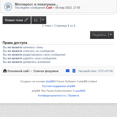
Мотокросс и покатушки...
Последнее сообщение
Cadi
«
06 мар 2023, 17:05
Новая тема
2 темы • Страница
1
из
1
Перейти
Права доступа
Вы
не можете
начинать темы
Вы
не можете
отвечать на сообщения
Вы
не можете
редактировать свои сообщения
Вы
не можете
удалять свои сообщения
Вы
не можете
добавлять вложения
Основной сайт
Список форумов
Часовой пояс:
UTC+07:00
Создано на основе
phpBB
® Forum Software © phpBB Limited
Русская поддержка phpBB
phpBB Two Factor Authentication ©
paul999
Конфиденциальность
|
Правила