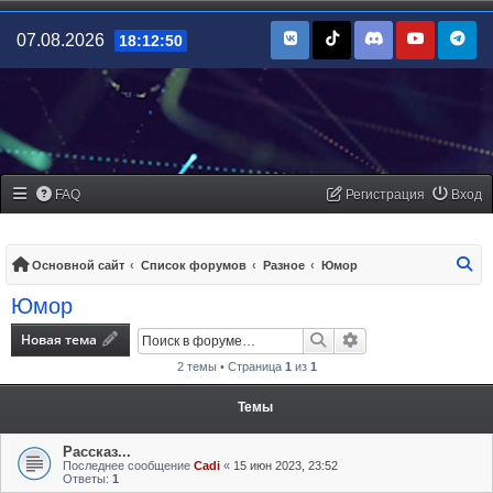
07.08.2026
18:12:50
FAQ
Регистрация
Вход
По
Основной сайт
Список форумов
Разное
Юмор
Юмор
Новая тема
Поиск
Расширенный поис
2 темы • Страница
1
из
1
Темы
Рассказ...
Последнее сообщение
Cadi
«
15 июн 2023, 23:52
Ответы:
1