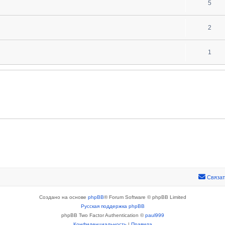
5
2
1
Связат
Создано на основе
phpBB
® Forum Software © phpBB Limited
Русская поддержка phpBB
phpBB Two Factor Authentication ©
paul999
Конфиденциальность
|
Правила