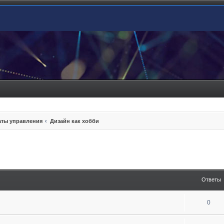
ты управления
Дизайн как хобби
енный поиск
Ответы
0