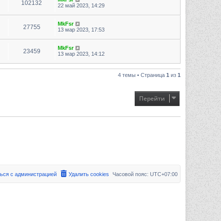
102132
22 май 2023, 14:29
MkFsr
27755
13 мар 2023, 17:53
MkFsr
23459
13 мар 2023, 14:12
4 темы • Страница
1
из
1
Перейти
ься с администрацией
Удалить cookies
Часовой пояс:
UTC+07:00