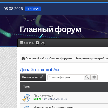
08.08.2026
11:10:21
Главный форум
Ссылки
FAQ
Основной сайт
Список форумов
Микроконтроллеры/пла
Дизайн как хобби
Новая тема
Поиск
Расшир
Темы
Приветствие
MkFsr
»
07 мар 2023, 18:19
Играемся с 3д-принтером