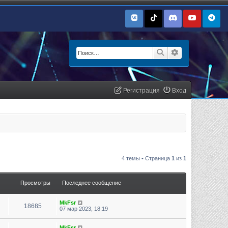
Поиск
Расширенный п
Регистрация
Вход
4 темы • Страница
1
из
1
Просмотры
Последнее сообщение
MkFsr
18685
07 мар 2023, 18:19
MkFsr