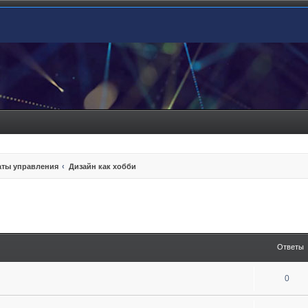
ты управления
Дизайн как хобби
енный поиск
Ответы
0