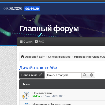
09.08.2026
06:44:29
Главный форум
Ссылки
FAQ
Основной сайт
Список форумов
Микроконтроллеры/пла
Дизайн как хобби
Новая тема
Поиск
Расшир
Темы
Приветствие
MkFsr
»
07 мар 2023, 18:19
Играемся с 3д-принтером