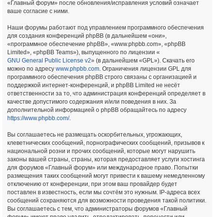
«Главный форум» после обновления/исправления условий означает
ваше согласие с ними.
Наши форумы работают под управлением программного обеспечения
для создания конференций phpBB (в дальнейшем «они»,
«программное обеспечение phpBB», «www.phpbb.com», «phpBB
Limited», «phpBB Teams»), выпущенного по лицензии «
GNU General Public License v2
» (в дальнейшем «GPL»). Скачать его
можно по адресу
www.phpbb.com
. Ограничения лицензии GPL для
программного обеспечения phpBB строго связаны с организацией и
поддержкой интернет-конференций, и phpBB Limited не несёт
ответственности за то, что администрация конференций определяет в
качестве допустимого содержания и/или поведения в них. За
дополнительной информацией о phpBB обращайтесь по адресу
https://www.phpbb.com/
.
Вы соглашаетесь не размещать оскорбительных, угрожающих,
клеветнических сообщений, порнографических сообщений, призывов к
национальной розни и прочих сообщений, которые могут нарушить
законы вашей страны, страны, которая предоставляет услуги хостинга
для форумов «Главный форум» или международное право. Попытки
размещения таких сообщений могут привести к вашему немедленному
отключению от конференции, при этом ваш провайдер будет
поставлен в известность, если мы сочтём это нужным. IP-адреса всех
сообщений сохраняются для возможности проведения такой политики.
Вы соглашаетесь с тем, что администраторы форумов «Главный