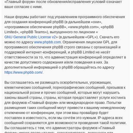
«Главный форум» после обновления/исправления условий означает
ваше согласие с ними.
Наши форумы работают под управлением программного обеспечения
для создания конференций phpBB (в дальнейшем «они»,
«программное обеспечение phpBB», «www.phpbb.com», «phpBB
Limited», «phpBB Teams»), выпущенного по лицензии «
GNU General Public License v2
» (в дальнейшем «GPL»). Скачать его
можно по адресу
www.phpbb.com
. Ограничения лицензии GPL для
программного обеспечения phpBB строго связаны с организацией и
поддержкой интернет-конференций, и phpBB Limited не несёт
ответственности за то, что администрация конференций определяет в
качестве допустимого содержания и/или поведения в них. За
дополнительной информацией о phpBB обращайтесь по адресу
https://www.phpbb.com/
.
Вы соглашаетесь не размещать оскорбительных, угрожающих,
клеветнических сообщений, порнографических сообщений, призывов к
национальной розни и прочих сообщений, которые могут нарушить
законы вашей страны, страны, которая предоставляет услуги хостинга
для форумов «Главный форум» или международное право. Попытки
размещения таких сообщений могут привести к вашему немедленному
отключению от конференции, при этом ваш провайдер будет
поставлен в известность, если мы сочтём это нужным. IP-адреса всех
сообщений сохраняются для возможности проведения такой политики.
Вы соглашаетесь с тем, что администраторы форумов «Главный