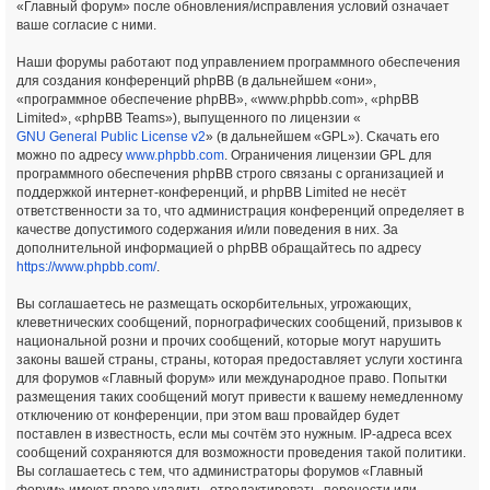
«Главный форум» после обновления/исправления условий означает
ваше согласие с ними.
Наши форумы работают под управлением программного обеспечения
для создания конференций phpBB (в дальнейшем «они»,
«программное обеспечение phpBB», «www.phpbb.com», «phpBB
Limited», «phpBB Teams»), выпущенного по лицензии «
GNU General Public License v2
» (в дальнейшем «GPL»). Скачать его
можно по адресу
www.phpbb.com
. Ограничения лицензии GPL для
программного обеспечения phpBB строго связаны с организацией и
поддержкой интернет-конференций, и phpBB Limited не несёт
ответственности за то, что администрация конференций определяет в
качестве допустимого содержания и/или поведения в них. За
дополнительной информацией о phpBB обращайтесь по адресу
https://www.phpbb.com/
.
Вы соглашаетесь не размещать оскорбительных, угрожающих,
клеветнических сообщений, порнографических сообщений, призывов к
национальной розни и прочих сообщений, которые могут нарушить
законы вашей страны, страны, которая предоставляет услуги хостинга
для форумов «Главный форум» или международное право. Попытки
размещения таких сообщений могут привести к вашему немедленному
отключению от конференции, при этом ваш провайдер будет
поставлен в известность, если мы сочтём это нужным. IP-адреса всех
сообщений сохраняются для возможности проведения такой политики.
Вы соглашаетесь с тем, что администраторы форумов «Главный