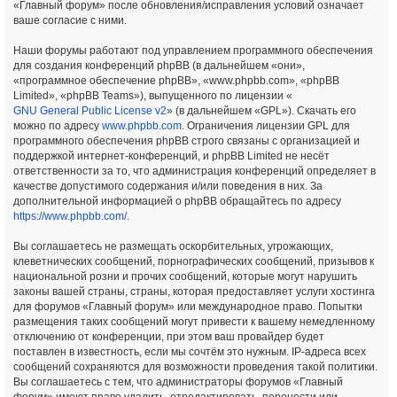
«Главный форум» после обновления/исправления условий означает
ваше согласие с ними.
Наши форумы работают под управлением программного обеспечения
для создания конференций phpBB (в дальнейшем «они»,
«программное обеспечение phpBB», «www.phpbb.com», «phpBB
Limited», «phpBB Teams»), выпущенного по лицензии «
GNU General Public License v2
» (в дальнейшем «GPL»). Скачать его
можно по адресу
www.phpbb.com
. Ограничения лицензии GPL для
программного обеспечения phpBB строго связаны с организацией и
поддержкой интернет-конференций, и phpBB Limited не несёт
ответственности за то, что администрация конференций определяет в
качестве допустимого содержания и/или поведения в них. За
дополнительной информацией о phpBB обращайтесь по адресу
https://www.phpbb.com/
.
Вы соглашаетесь не размещать оскорбительных, угрожающих,
клеветнических сообщений, порнографических сообщений, призывов к
национальной розни и прочих сообщений, которые могут нарушить
законы вашей страны, страны, которая предоставляет услуги хостинга
для форумов «Главный форум» или международное право. Попытки
размещения таких сообщений могут привести к вашему немедленному
отключению от конференции, при этом ваш провайдер будет
поставлен в известность, если мы сочтём это нужным. IP-адреса всех
сообщений сохраняются для возможности проведения такой политики.
Вы соглашаетесь с тем, что администраторы форумов «Главный