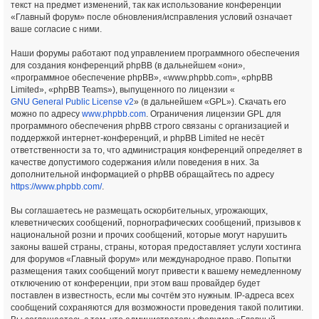
текст на предмет изменений, так как использование конференции
«Главный форум» после обновления/исправления условий означает
ваше согласие с ними.
Наши форумы работают под управлением программного обеспечения
для создания конференций phpBB (в дальнейшем «они»,
«программное обеспечение phpBB», «www.phpbb.com», «phpBB
Limited», «phpBB Teams»), выпущенного по лицензии «
GNU General Public License v2
» (в дальнейшем «GPL»). Скачать его
можно по адресу
www.phpbb.com
. Ограничения лицензии GPL для
программного обеспечения phpBB строго связаны с организацией и
поддержкой интернет-конференций, и phpBB Limited не несёт
ответственности за то, что администрация конференций определяет в
качестве допустимого содержания и/или поведения в них. За
дополнительной информацией о phpBB обращайтесь по адресу
https://www.phpbb.com/
.
Вы соглашаетесь не размещать оскорбительных, угрожающих,
клеветнических сообщений, порнографических сообщений, призывов к
национальной розни и прочих сообщений, которые могут нарушить
законы вашей страны, страны, которая предоставляет услуги хостинга
для форумов «Главный форум» или международное право. Попытки
размещения таких сообщений могут привести к вашему немедленному
отключению от конференции, при этом ваш провайдер будет
поставлен в известность, если мы сочтём это нужным. IP-адреса всех
сообщений сохраняются для возможности проведения такой политики.