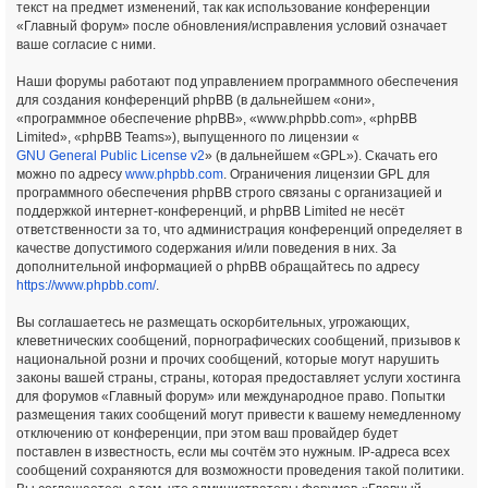
текст на предмет изменений, так как использование конференции
«Главный форум» после обновления/исправления условий означает
ваше согласие с ними.
Наши форумы работают под управлением программного обеспечения
для создания конференций phpBB (в дальнейшем «они»,
«программное обеспечение phpBB», «www.phpbb.com», «phpBB
Limited», «phpBB Teams»), выпущенного по лицензии «
GNU General Public License v2
» (в дальнейшем «GPL»). Скачать его
можно по адресу
www.phpbb.com
. Ограничения лицензии GPL для
программного обеспечения phpBB строго связаны с организацией и
поддержкой интернет-конференций, и phpBB Limited не несёт
ответственности за то, что администрация конференций определяет в
качестве допустимого содержания и/или поведения в них. За
дополнительной информацией о phpBB обращайтесь по адресу
https://www.phpbb.com/
.
Вы соглашаетесь не размещать оскорбительных, угрожающих,
клеветнических сообщений, порнографических сообщений, призывов к
национальной розни и прочих сообщений, которые могут нарушить
законы вашей страны, страны, которая предоставляет услуги хостинга
для форумов «Главный форум» или международное право. Попытки
размещения таких сообщений могут привести к вашему немедленному
отключению от конференции, при этом ваш провайдер будет
поставлен в известность, если мы сочтём это нужным. IP-адреса всех
сообщений сохраняются для возможности проведения такой политики.