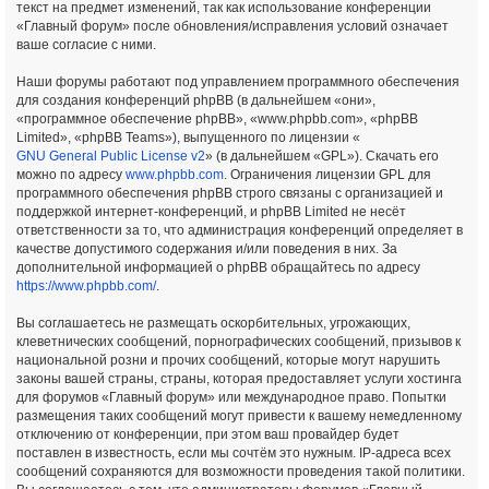
текст на предмет изменений, так как использование конференции
«Главный форум» после обновления/исправления условий означает
ваше согласие с ними.
Наши форумы работают под управлением программного обеспечения
для создания конференций phpBB (в дальнейшем «они»,
«программное обеспечение phpBB», «www.phpbb.com», «phpBB
Limited», «phpBB Teams»), выпущенного по лицензии «
GNU General Public License v2
» (в дальнейшем «GPL»). Скачать его
можно по адресу
www.phpbb.com
. Ограничения лицензии GPL для
программного обеспечения phpBB строго связаны с организацией и
поддержкой интернет-конференций, и phpBB Limited не несёт
ответственности за то, что администрация конференций определяет в
качестве допустимого содержания и/или поведения в них. За
дополнительной информацией о phpBB обращайтесь по адресу
https://www.phpbb.com/
.
Вы соглашаетесь не размещать оскорбительных, угрожающих,
клеветнических сообщений, порнографических сообщений, призывов к
национальной розни и прочих сообщений, которые могут нарушить
законы вашей страны, страны, которая предоставляет услуги хостинга
для форумов «Главный форум» или международное право. Попытки
размещения таких сообщений могут привести к вашему немедленному
отключению от конференции, при этом ваш провайдер будет
поставлен в известность, если мы сочтём это нужным. IP-адреса всех
сообщений сохраняются для возможности проведения такой политики.