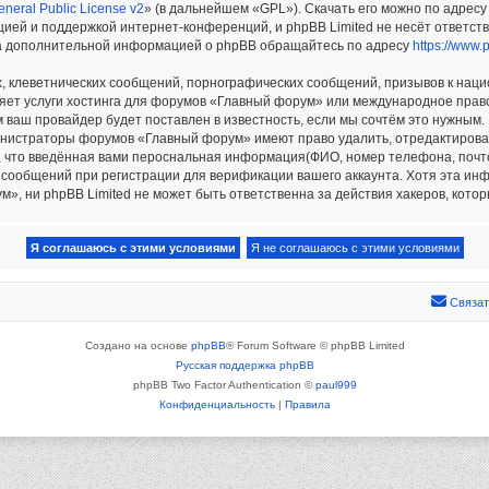
neral Public License v2
» (в дальнейшем «GPL»). Скачать его можно по адрес
цией и поддержкой интернет-конференций, и phpBB Limited не несёт ответст
 За дополнительной информацией о phpBB обращайтесь по адресу
https://www.
 клеветнических сообщений, порнографических сообщений, призывов к наци
яет услуги хостинга для форумов «Главный форум» или международное прав
ваш провайдер будет поставлен в известность, если мы сочтём это нужным.
министраторы форумов «Главный форум» имеют право удалить, отредактирова
, что введённая вами пероснальная информация(ФИО, номер телефона, почтов
 сообщений при регистрации для верификации вашего аккаунта. Хотя эта ин
 ни phpBB Limited не может быть ответственна за действия хакеров, которы
Связат
Создано на основе
phpBB
® Forum Software © phpBB Limited
Русская поддержка phpBB
phpBB Two Factor Authentication ©
paul999
Конфиденциальность
|
Правила