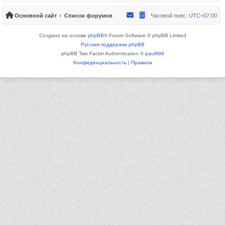
Основной сайт
Список форумов
Часовой пояс:
UTC+07:00
Создано на основе
phpBB
® Forum Software © phpBB Limited
Русская поддержка phpBB
phpBB Two Factor Authentication ©
paul999
Конфиденциальность
|
Правила