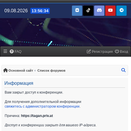
09.08.2026
13:56:34
FAQ
Регистрация
Вход
По
Основной сайт
Список форумов
Информация
Вам закрыт доступ к конференции.
Для получения дополнительной информации
свяжитесь с администратором конференции
.
Причина:
https://tagan.priv.at
Доступ к конференции закрыт для вашего IP-адреса.