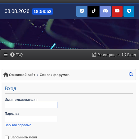
08.08.2026
18:56:52
FAQ
Регистрация
Вход
По
Основной сайт
Список форумов
Вход
Имя пользователя:
Пароль:
Забыли пароль?
Запомнить меня