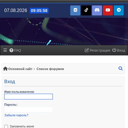
07.08.2026
09:05:58
FAQ
Регистрация
Вход
По
Основной сайт
Список форумов
Вход
Имя пользователя:
Пароль:
Забыли пароль?
Запомнить меня