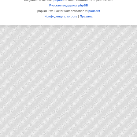
Русская поддержка phpBB
phpBB Two Factor Authentication ©
paul999
Конфиденциальность
|
Правила