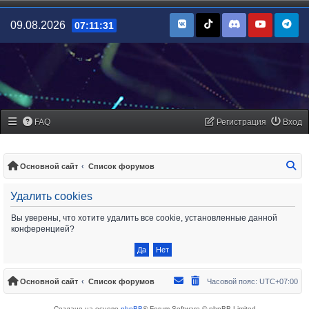
09.08.2026
07:11:32
FAQ
Регистрация
Вход
По
Основной сайт
Список форумов
Удалить cookies
Вы уверены, что хотите удалить все cookie, установленные данной
конференцией?
Основной сайт
Список форумов
Часовой пояс:
UTC+07:00
Создано на основе
phpBB
® Forum Software © phpBB Limited