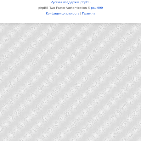
Русская поддержка phpBB
phpBB Two Factor Authentication ©
paul999
Конфиденциальность
|
Правила