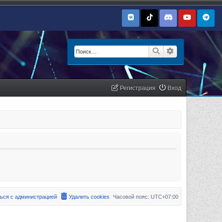
Поиск
Расширенный п
Регистрация
Вход
ься с администрацией
Удалить cookies
Часовой пояс:
UTC+07:00